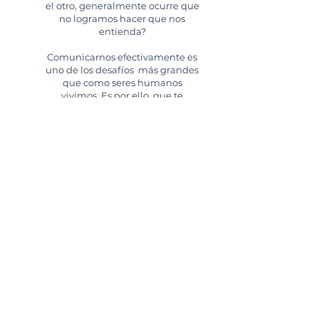
el otro, generalmente ocurre que
no logramos hacer que nos
entienda?
Comunicarnos efectivamente es
uno de los desafíos más grandes
que como seres humanos
vivimos. Es por ello, que te
proponemos incorporar una serie
de técnicas y herramientas
prácticas que te permitirán
incorporar nuevos habilidades al
momento de relacionarte,
conversar y acordar.
DISEÑO PERSONALIZADO
Entendemos que cada Empresa u
Organización, así como sus Equipos,
tienen sus propias necesidades, por lo cual
diseñamos
soluciones a medida
,
a través de dinámicas innovadoras.
Además, ofrecemos talleres ya diseñados,
en función de un objetivo concreto.