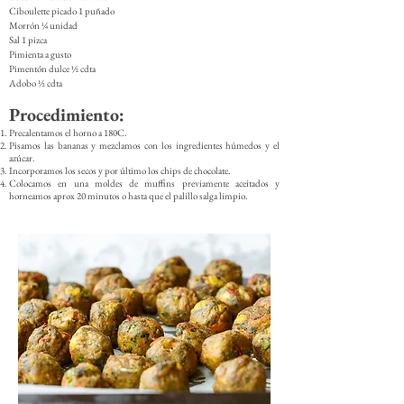
Ciboulette picado 1 puñado
Morrón ¼ unidad
Sal 1 pizca
Pimienta a gusto
Pimentón dulce ½ cdta
Adobo ½ cdta
Procedimiento:
Precalentamos el horno a 180C.
Pisamos las bananas y mezclamos con los ingredientes húmedos y el
azúcar.
Incorporamos los secos y por último los chips de chocolate.
Colocamos en una moldes de muffins previamente aceitados y
horneamos aprox 20 minutos o hasta que el palillo salga limpio.